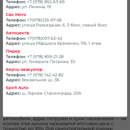
Телефон:
+7 (978) 852-63-69
вопросы о машине и сразу подбирает тип
Адрес:
ул. Ленина, 19
эвакуатора (со сдвижной платформой, с
манипулятором, грузовой).
Свк Мото
Телефон:
+7(978)235-97-58
Адрес:
улица Разъездная, 6, 3 бокс, серый бокс
Документы и чек.
Автоцентр
После эвакуации обязательно выдаётся
Телефон:
+7(978)097-63-43
кассовый чек или квитанция — это
Адрес:
улица Маршала Ерёменко, 11Б, 1 этаж
подтверждение, что услуга оказана легально.
Лидер
Телефон:
+7 (978) 859-21-28
Только сочетание этих факторов гарантирует, что
Адрес:
ул. Генерала Петрова, 33
эвакуатор приедет вовремя, машину довезут без
повреждений и итоговая сумма совпадёт с
Керчь-эвакуатор
озвученной при заказе.
Телефон:
+7 (978) 142-42-82
Адрес:
Вокзальное ш., 36
Узнайте цену и способ
Spirit Auto
Адрес:
ш. Героев Сталинграда, 20А
эвакуации заранее
Качественное обслуживание начинается с
приёма
заказа
. Диспетчер уточняет марку и состояние
автомобиля, адрес погрузки и пункт назначения — на
основе этих данных называется итоговая цена с
точностью до 95%. Для самостоятельной оценки