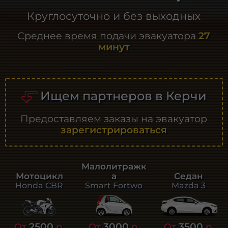
Круглосуточно и без выходных
Среднее время подачи эвакуатора
27
минут
Ищем партнеров в Керчи
Предоставляем заказы на эвакуатор
зарегистрироваться
Малолитражк
а
Седан
Мотоцикл
Smart Fortwo
Mazda 3
Honda CBR
2500
3000
3500
От
р.
От
р.
От
р.