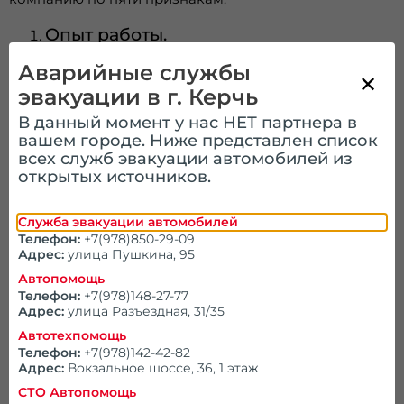
Опыт работы.
Аварийные службы
Срок присутствия на рынке Керчи — не
меньше 5 лет: за это время компания
эвакуации в г. Керчь
обрастает отзывами и постоянными
клиентами.
В данный момент у нас НЕТ партнера в
вашем городе. Ниже представлен список
Собственный автопарк.
всех служб эвакуации автомобилей из
открытых источников.
Уточните, принадлежат ли эвакуаторы
компании или арендуются — собственная
Служба эвакуации автомобилей
техника выезжает быстрее.
Телефон:
+7(978)850-29-09
Адрес:
улица Пушкина, 95
Прозрачные тарифы.
Автопомощь
Цена должна называться по телефону и
Телефон:
+7(978)148-27-77
Адрес:
улица Разъездная, 31/35
фиксироваться в заказе, без формулировки
«уточнит водитель на месте».
Автотехпомощь
Телефон:
+7(978)142-42-82
Качество консультации.
Адрес:
Вокзальное шоссе, 36, 1 этаж
СТО Автопомощь
Грамотный оператор задаёт уточняющие