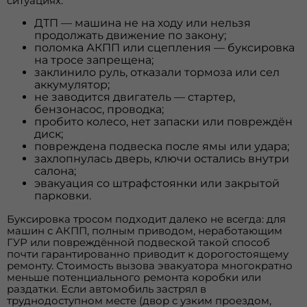
ситуациях:
ДТП — машина не на ходу или нельзя
продолжать движение по закону;
поломка АКПП или сцепления — буксировка
на тросе запрещена;
заклинило руль, отказали тормоза или сел
аккумулятор;
не заводится двигатель — стартер,
бензонасос, проводка;
пробито колесо, нет запаски или повреждён
диск;
повреждена подвеска после ямы или удара;
захлопнулась дверь, ключи остались внутри
салона;
эвакуация со штрафстоянки или закрытой
парковки.
Буксировка тросом подходит далеко не всегда: для
машин с АКПП, полным приводом, неработающим
ГУР или повреждённой подвеской такой способ
почти гарантированно приводит к дорогостоящему
ремонту. Стоимость вызова эвакуатора многократно
меньше потенциального ремонта коробки или
раздатки. Если автомобиль застрял в
труднодоступном месте (двор с узким проездом,