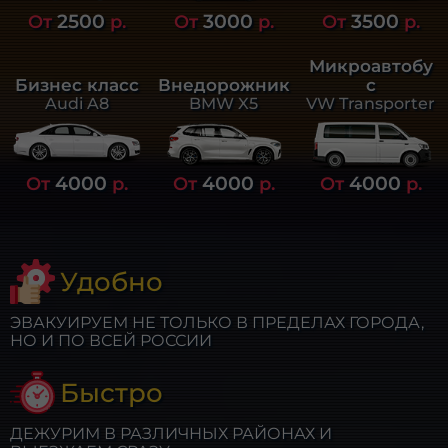
2500
3000
3500
От
р.
От
р.
От
р.
Микроавтобу
Бизнес класс
Внедорожник
с
Audi A8
BMW X5
VW Transporter
4000
4000
4000
От
р.
От
р.
От
р.
Удобно
ЭВАКУИРУЕМ НЕ ТОЛЬКО В ПРЕДЕЛАХ ГОРОДА,
НО И ПО ВСЕЙ РОССИИ
Быстро
ДЕЖУРИМ В РАЗЛИЧНЫХ РАЙОНАХ И