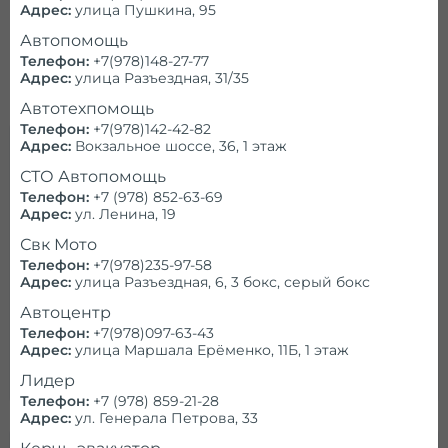
Адрес:
улица Пушкина, 95
Автопомощь
Телефон:
+7(978)148-27-77
Адрес:
улица Разъездная, 31/35
Автотехпомощь
Телефон:
+7(978)142-42-82
Адрес:
Вокзальное шоссе, 36, 1 этаж
Позвоните нам!
СТО Автопомощь
Телефон:
+7 (978) 852-63-69
Адрес:
ул. Ленина, 19
Работаем ежедневно и круглосуточно
Свк Мото
Телефон:
+7(978)235-97-58
Справочник
Адрес:
улица Разъездная, 6, 3 бокс, серый бокс
Автоцентр
Проконсультируем и ответим на
все
Телефон:
+7(978)097-63-43
Адрес:
улица Маршала Ерёменко, 11Б, 1 этаж
вопросы
Лидер
Телефон:
+7 (978) 859-21-28
Адрес:
ул. Генерала Петрова, 33