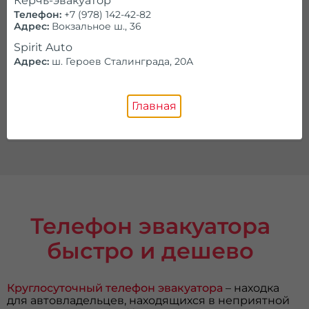
Керчь-эвакуатор
Телефон:
+7 (978) 142-42-82
Ищем партнеров в Керчи
Адрес:
Вокзальное ш., 36
Spirit Auto
Предоставляем
заказы на эвакуатор
Адрес:
ш. Героев Сталинграда, 20А
Регистрация
Главная
Телефон эвакуатора
быстро и дешево
Круглосуточный телефон эвакуатора
– находка
для автовладельцев, находящихся в неприятной